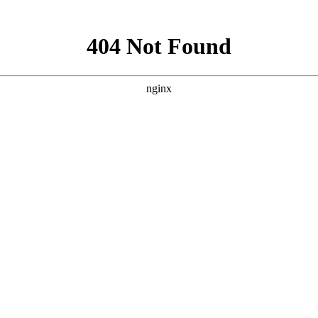
类
书写用品
胶带用品
装订用品用
刀、尺类
电池电筒插座
办公