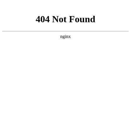
网站地图
设为首页
|
网站地图
|
RSS订阅
0512-57323909
0512-36800317
网站首页
关于我们
公司简介
企业文化
工程展示
资质认证
联系我们
产品中心
文件管理
办公事务用品
白板用品
装订耗材
学生用品
薄本
类
书写用品
胶带用品
装订用品用
刀、尺类
电池电筒插座
办公设备
OA耗材
财务用品
办公用纸
办公家具
体育用品
饮用品
生活用纸
清洁用品
打包用品
防护用品
杀虫用品
生
活用品
新闻资讯
公司新闻
行业新闻
最新公告
购买方式
购买方式
资质认证
在线留言
联系我们