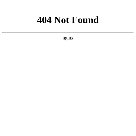
网站地图
设为首页
|
网站地图
|
RSS订阅
0512-57323909
0512-36800317
网站首页
关于我们
公司简介
企业文化
工程展示
资质认证
联系我们
产品中心
文件管理
办公事务用品
白板用品
装订耗材
学生用品
薄本
类
书写用品
胶带用品
装订用品用
刀、尺类
电池电筒插座
办公设备
OA耗材
财务用品
办公用纸
办公家具
体育用品
饮用品
生活用纸
清洁用品
打包用品
防护用品
杀虫用品
生
活用品
新闻资讯
公司新闻
行业新闻
最新公告
购买方式
购买方式
资质认证
在线留言
联系我们