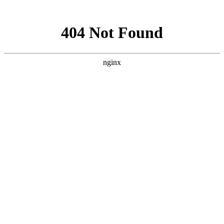
网站地图
设为首页
|
网站地图
|
RSS订阅
0512-57323909
0512-36800317
网站首页
关于我们
公司简介
企业文化
工程展示
资质认证
联系我们
产品中心
文件管理
办公事务用品
白板用品
装订耗材
学生用品
薄本
类
书写用品
胶带用品
装订用品用
刀、尺类
电池电筒插座
办公设备
OA耗材
财务用品
办公用纸
办公家具
体育用品
饮用品
生活用纸
清洁用品
打包用品
防护用品
杀虫用品
生
活用品
新闻资讯
公司新闻
行业新闻
技术新闻
购买方式
购买方式
资质认证
在线留言
联系我们